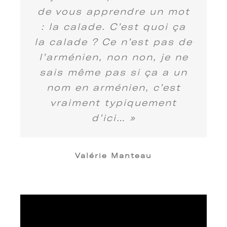
de vous apprendre un mot
: la calade. C’est quoi ça
la calade ? Ce n’est pas de
l’arménien, non non, je ne
sais même pas si ça a un
nom en arménien, c’est
vraiment typiquement
d’ici… »
Valérie Manteau