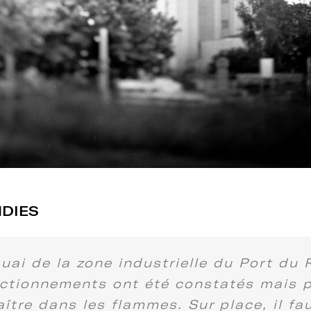
NDIES
quai de la zone industrielle du Port du 
nctionnements ont été constatés mais p
tre dans les flammes. Sur place, il fau