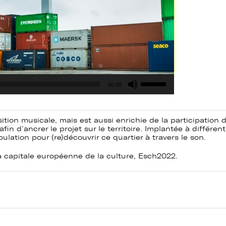
Utilisez
00:00
les
flèches
haut/bas
pour
augmenter
tion musicale, mais est aussi enrichie de la participation 
ou
afin d’ancrer le projet sur le territoire. Implantée à différen
diminuer
ulation pour (re)découvrir ce quartier à travers le son.
le
volume.
la capitale européenne de la culture, Esch2022.