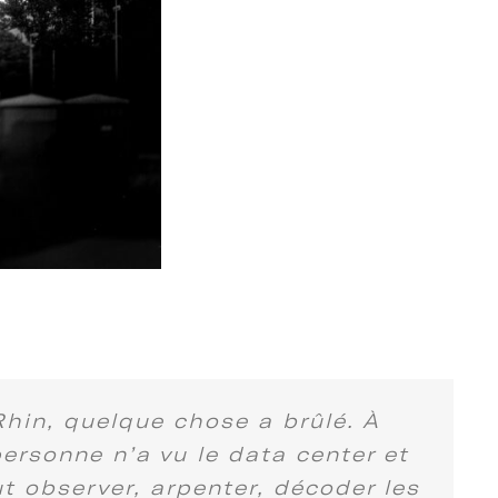
Rhin, quelque chose a brûlé. À
ersonne n’a vu le data center et
t observer, arpenter, décoder les