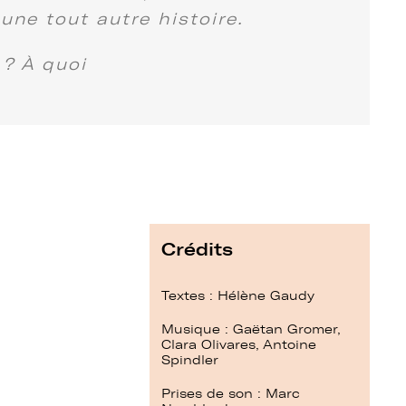
une tout autre histoire.
 ? À quoi
Crédits
Textes : Hélène Gaudy
Musique : Gaëtan Gromer,
Clara Olivares, Antoine
Spindler
Prises de son : Marc