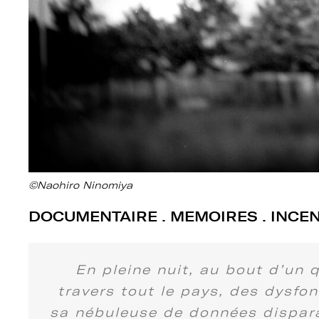
©Naohiro Ninomiya
DOCUMENTAIRE . MEMOIRES . INCE
En pleine nuit, au bout d’un 
travers tout le pays, des dysfo
sa nébuleuse de données disparaî