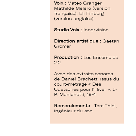
Voix :
Matëo Granger,
Mathilde Melero (version
française), Eli Finberg
(version anglaise)
Studio Voix :
Innervision
Direction artistique :
Gaëtan
Gromer
Production :
Les Ensembles
2.2
Avec des extraits sonores
de Daniel Brachetti issus du
court-métrage « Des
Quetsches pour l’Hiver », J.-
P. Menichetti, 1974
Remerciements :
Tom Thiel,
ingénieur du son