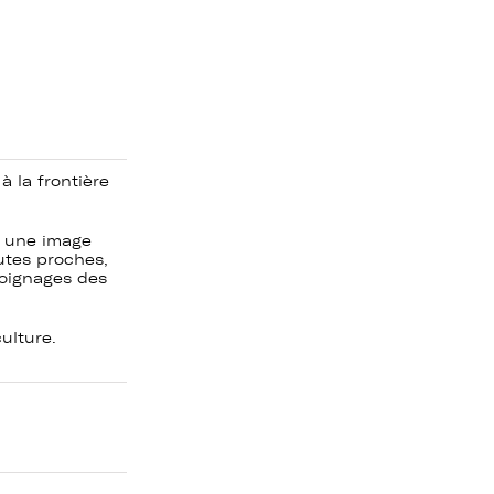
à la frontière
st une image
utes proches,
oignages des
ulture.