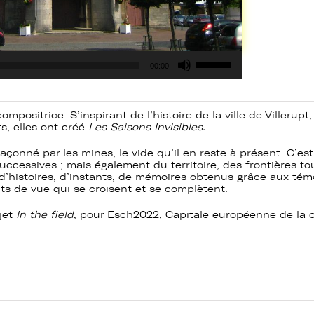
Utilisez
00:00
les
flèches
haut/bas
pour
augmenter
ositrice. S’inspirant de l’histoire de la ville de Villerupt, 
ou
s, elles ont créé
Les Saisons Invisibles.
diminuer
le
 façonné par les mines, le vide qu’il en reste à présent. C’e
volume.
cessives ; mais également du territoire, des frontières to
 d’histoires, d’instants, de mémoires obtenus grâce aux
tém
nts de vue qui se croisent et se complètent.
jet
In the field
, pour Esch2022, Capitale européenne de la c