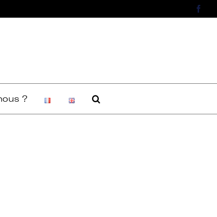
Face
ous ?