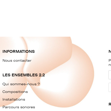
INFORMATIONS
Nous contacter
P
n
LES ENSEMBLES 2.2
Qui sommes-nous ?
Compositions
Installations
Parcours sonores