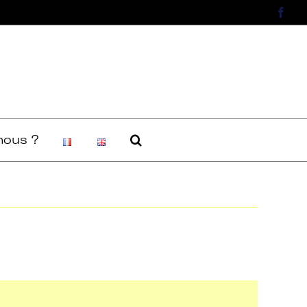
Face
ous ?