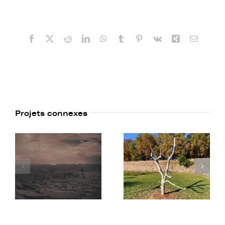
Facebook
X
Reddit
LinkedIn
WhatsApp
Tumblr
Pinterest
Vk
Xing
Email
Projets connexes